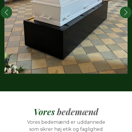
Vores
bedemænd
Vores bedemænd er uddannede
som sikrer høj etik og faglighed