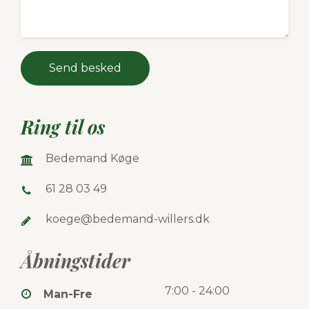
Send besked
Ring til os
Bedemand Køge
61 28 03 49
koege@bedemand-willers.dk
Åbningstider
7:00 - 24:00
Man-Fre