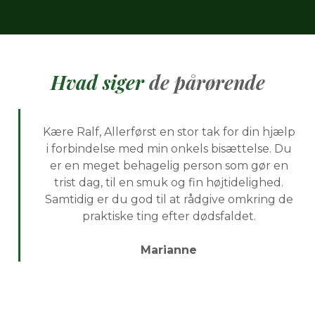
Hvad siger
de pårørende
Jeg vil takke Jeanette for at yde tryghed og
god service hele vejen igennem
Anette Mortensen