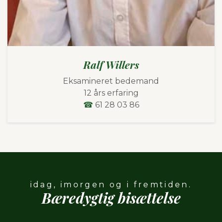
Jeanette Willers
Eksamineret bedemand
12 års erfaring
☎
61 28 03 85
idag, imorgen og i fremtiden.
Bæredygtig
bisættelse