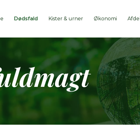
de
Dødsfald
Kister & urner
Økonomi
Afde
fuldmagt