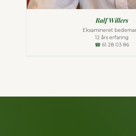
Jeanette Willers
Eksamineret bedema
12 års erfaring
☎
61 28 03 85